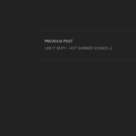
PREVIOUS POST
LIKE IT SEXY – HOT SUMMER SOUNDS ;-)