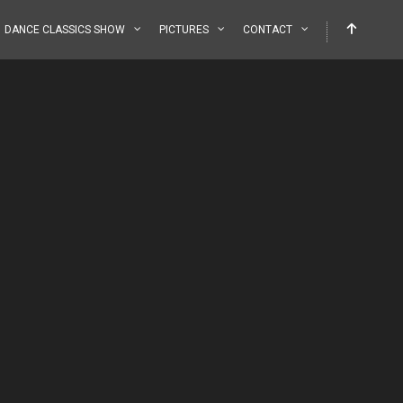
DANCE CLASSICS SHOW
PICTURES
CONTACT